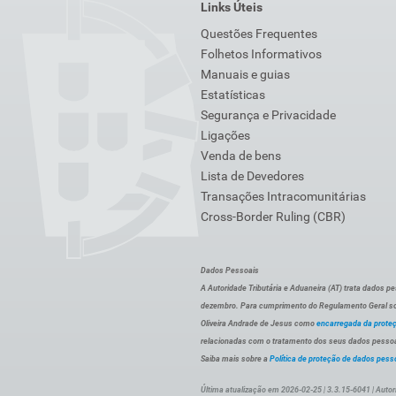
Links Úteis
Questões Frequentes
Folhetos Informativos
Manuais e guias
Estatísticas
Segurança e Privacidade
Ligações
Venda de bens
Lista de Devedores
Transações Intracomunitárias
Cross-Border Ruling (CBR)
Dados Pessoais
A Autoridade Tributária e Aduaneira (AT) trata dados p
dezembro. Para cumprimento do Regulamento Geral sob
Oliveira Andrade de Jesus como
encarregada da prote
relacionadas com o tratamento dos seus dados pessoai
Saiba mais sobre a
Política de proteção de dados pess
Última atualização em 2026-02-25 | 3.3.15-6041 | Autor