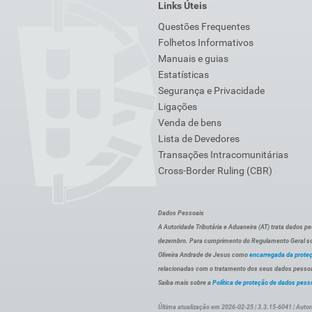
Links Úteis
Questões Frequentes
Folhetos Informativos
Manuais e guias
Estatísticas
Segurança e Privacidade
Ligações
Venda de bens
Lista de Devedores
Transações Intracomunitárias
Cross-Border Ruling (CBR)
Dados Pessoais
A Autoridade Tributária e Aduaneira (AT) trata dados p
dezembro. Para cumprimento do Regulamento Geral sob
Oliveira Andrade de Jesus como
encarregada da prote
relacionadas com o tratamento dos seus dados pessoai
Saiba mais sobre a
Política de proteção de dados pess
Última atualização em 2026-02-25 | 3.3.15-6041 | Autor