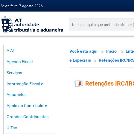
Sexta-feira, 7 agosto 2026
A AT
Você está aqui
Início
Enti
e Especiais
Retenções IRC/IRS 
Agenda Fiscal
Serviços
Retenções IRC/IRS
Informação Fiscal e
Aduaneira
Apoio ao Contribuinte
Grandes Contribuintes
U-Tax