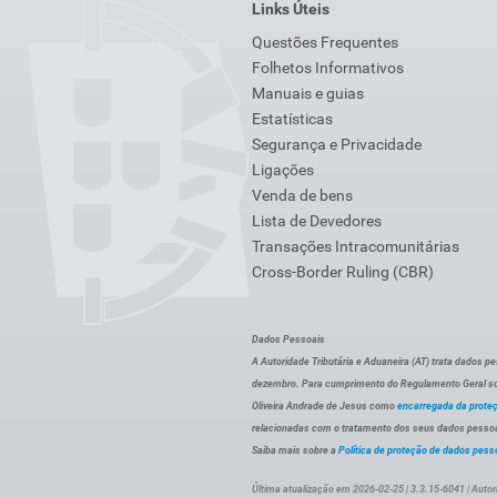
Links Úteis
Questões Frequentes
Folhetos Informativos
Manuais e guias
Estatísticas
Segurança e Privacidade
Ligações
Venda de bens
Lista de Devedores
Transações Intracomunitárias
Cross-Border Ruling (CBR)
Dados Pessoais
A Autoridade Tributária e Aduaneira (AT) trata dados p
dezembro. Para cumprimento do Regulamento Geral sob
Oliveira Andrade de Jesus como
encarregada da prote
relacionadas com o tratamento dos seus dados pessoai
Saiba mais sobre a
Política de proteção de dados pess
Última atualização em 2026-02-25 | 3.3.15-6041 | Autor