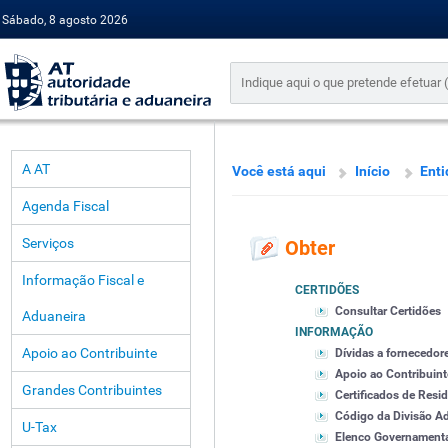
Sábado, 8 agosto 2026
A AT
Você está aqui
Início
Enti
Agenda Fiscal
Serviços
Obter
Informação Fiscal e
CERTIDÕES
Consultar Certidões
Aduaneira
INFORMAÇÃO
Apoio ao Contribuinte
Dívidas a fornecedor
Apoio ao Contribuint
Grandes Contribuintes
Certificados de Resid
Código da Divisão Ad
U-Tax
Elenco Governament