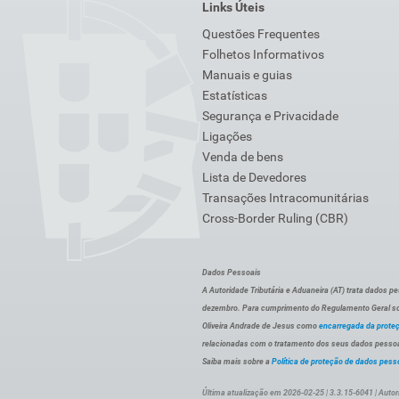
Links Úteis
Questões Frequentes
Folhetos Informativos
Manuais e guias
Estatísticas
Segurança e Privacidade
Ligações
Venda de bens
Lista de Devedores
Transações Intracomunitárias
Cross-Border Ruling (CBR)
Dados Pessoais
A Autoridade Tributária e Aduaneira (AT) trata dados p
dezembro. Para cumprimento do Regulamento Geral sob
Oliveira Andrade de Jesus como
encarregada da prote
relacionadas com o tratamento dos seus dados pessoai
Saiba mais sobre a
Política de proteção de dados pess
Última atualização em 2026-02-25 | 3.3.15-6041 | Autor