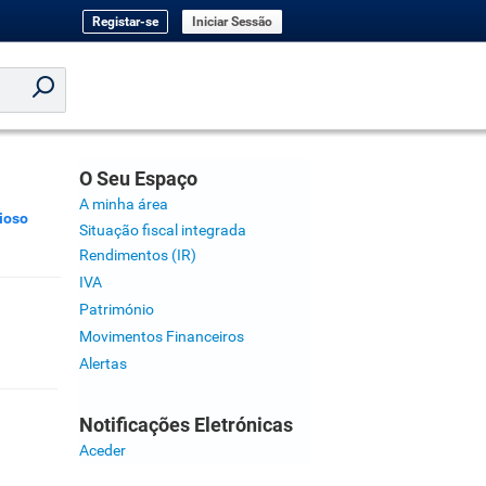
Registar-se
Iniciar Sessão
O Seu Espaço
A minha área
ioso
Situação fiscal integrada
Rendimentos (IR)
IVA
Património
Movimentos Financeiros
Alertas
Notificações Eletrónicas
Aceder