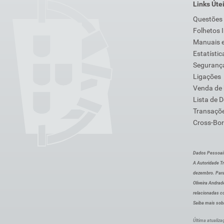
Links Úte
Questões
Folhetos 
Manuais e
Estatístic
Segurança
Ligações
Venda de
Lista de 
Transaçõe
Cross-Bor
Dados Pessoai
A Autoridade Tr
dezembro. Para
Oliveira Andra
relacionadas c
Saiba mais sob
Última atualiza