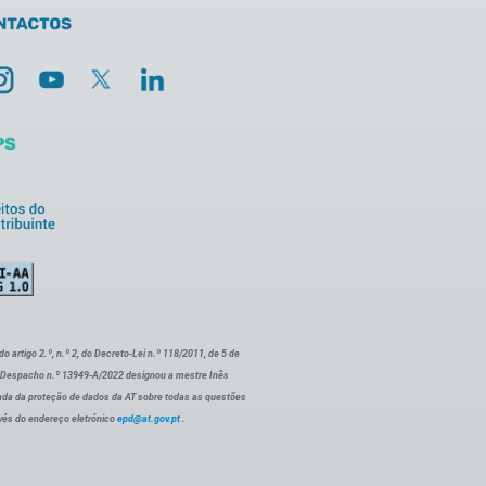
artigo 2.º, n.º 2, do Decreto-Lei n.º 118/2011, de 5 de
o Despacho n.º 13949-A/2022 designou a mestre Inês
ada da proteção de dados da AT sobre todas as questões
vés do endereço eletrónico
epd@at.gov.pt
.