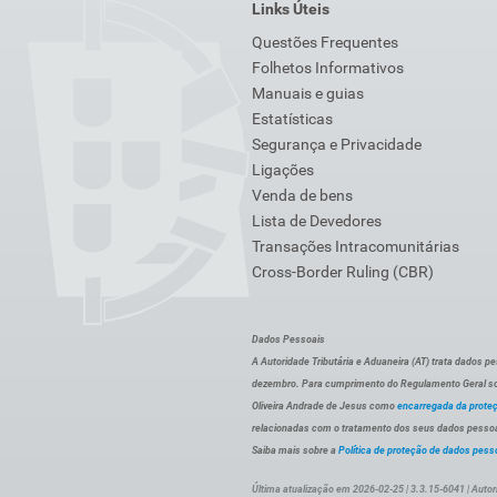
Links Úteis
Questões Frequentes
Folhetos Informativos
Manuais e guias
Estatísticas
Segurança e Privacidade
Ligações
Venda de bens
Lista de Devedores
Transações Intracomunitárias
Cross-Border Ruling (CBR)
Dados Pessoais
A Autoridade Tributária e Aduaneira (AT) trata dados p
dezembro. Para cumprimento do Regulamento Geral sob
Oliveira Andrade de Jesus como
encarregada da prote
relacionadas com o tratamento dos seus dados pessoai
Saiba mais sobre a
Política de proteção de dados pess
Última atualização em 2026-02-25 | 3.3.15-6041 | Autor