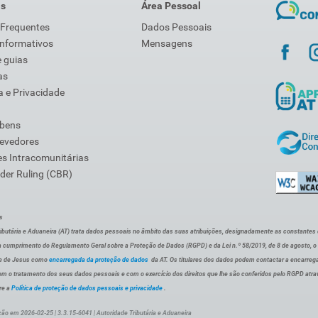
is
Área Pessoal
 Frequentes
Dados Pessoais
Informativos
Mensagens
 guias
as
 e Privacidade
 bens
Devedores
s Intracomunitárias
der Ruling (CBR)
s
ibutária e Aduaneira (AT) trata dados pessoais no âmbito das suas atribuições, designadamente as constantes do 
 cumprimento do Regulamento Geral sobre a Proteção de Dados (RGPD) e da Lei n.º 58/2019, de 8 de agosto, 
de de Jesus como
encarregada da proteção de dados
da AT. Os titulares dos dados podem contactar a encarreg
om o tratamento dos seus dados pessoais e com o exercício dos direitos que lhe são conferidos pelo RGPD atra
re a
Política de proteção de dados pessoais e privacidade
.
ção em 2026-02-25 | 3.3.15-6041 | Autoridade Tributária e Aduaneira