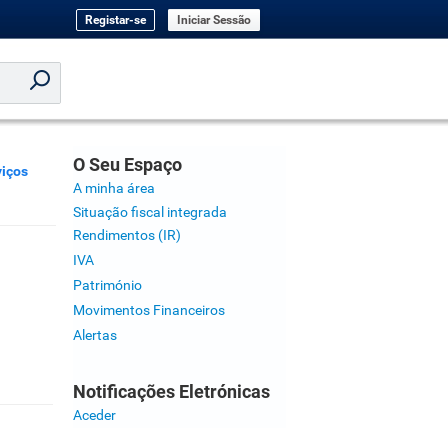
Registar-se
Iniciar Sessão
O Seu Espaço
iços
A minha área
Situação fiscal integrada
Rendimentos (IR)
IVA
Património
Movimentos Financeiros
Alertas
Notificações Eletrónicas
Aceder