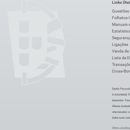
Links Úte
Questões
Folhetos 
Manuais e
Estatístic
Segurança
Ligações
Venda de
Lista de 
Transaçõe
Cross-Bor
Dados Pessoai
A Autoridade Tr
dezembro. Para
Oliveira Andra
relacionadas c
Saiba mais sob
Última atualiza