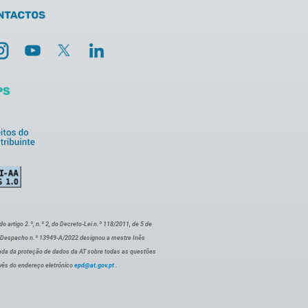
artigo 2.º, n.º 2, do Decreto-Lei n.º 118/2011, de 5 de
o Despacho n.º 13949-A/2022 designou a mestre Inês
ada da proteção de dados da AT sobre todas as questões
vés do endereço eletrónico
epd@at.gov.pt
.