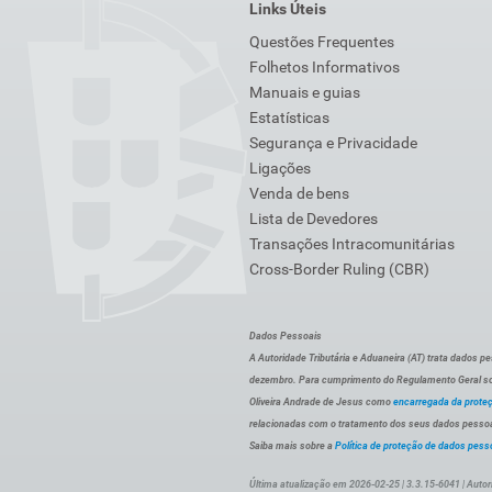
Links Úteis
Questões Frequentes
Folhetos Informativos
Manuais e guias
Estatísticas
Segurança e Privacidade
Ligações
Venda de bens
Lista de Devedores
Transações Intracomunitárias
Cross-Border Ruling (CBR)
Dados Pessoais
A Autoridade Tributária e Aduaneira (AT) trata dados p
dezembro. Para cumprimento do Regulamento Geral sob
Oliveira Andrade de Jesus como
encarregada da prote
relacionadas com o tratamento dos seus dados pessoai
Saiba mais sobre a
Política de proteção de dados pess
Última atualização em 2026-02-25 | 3.3.15-6041 | Autor