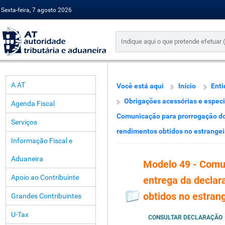
Sexta-feira, 7 agosto 2026
A AT
Você está aqui
Início
Enti
Obrigações acessórias e especi
Agenda Fiscal
Comunicação para prorrogação do 
Serviços
rendimentos obtidos no estrangei
Informação Fiscal e
Aduaneira
Modelo 49 - Comu
Apoio ao Contribuinte
entrega da declar
obtidos no estran
Grandes Contribuintes
U-Tax
CONSULTAR DECLARAÇÃO