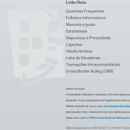
Links Úteis
Questões Frequentes
Folhetos Informativos
Manuais e guias
Estatísticas
Segurança e Privacidade
Ligações
Venda de bens
Lista de Devedores
Transações Intracomunitárias
Cross-Border Ruling (CBR)
Dados Pessoais
A Autoridade Tributária e Aduaneira (AT) trata dados p
dezembro. Para cumprimento do Regulamento Geral sob
Oliveira Andrade de Jesus como
encarregada da prote
relacionadas com o tratamento dos seus dados pessoai
Saiba mais sobre a
Política de proteção de dados pess
Última atualização em 2026-02-25 | 3.3.15-6041 | Autor