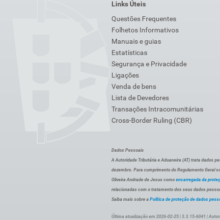
Links Úteis
Questões Frequentes
Folhetos Informativos
Manuais e guias
Estatísticas
Segurança e Privacidade
Ligações
Venda de bens
Lista de Devedores
Transações Intracomunitárias
Cross-Border Ruling (CBR)
Dados Pessoais
A Autoridade Tributária e Aduaneira (AT) trata dados p
dezembro. Para cumprimento do Regulamento Geral sob
Oliveira Andrade de Jesus como
encarregada da prote
relacionadas com o tratamento dos seus dados pessoai
Saiba mais sobre a
Política de proteção de dados pess
Última atualização em 2026-02-25 | 3.3.15-6041 | Autor