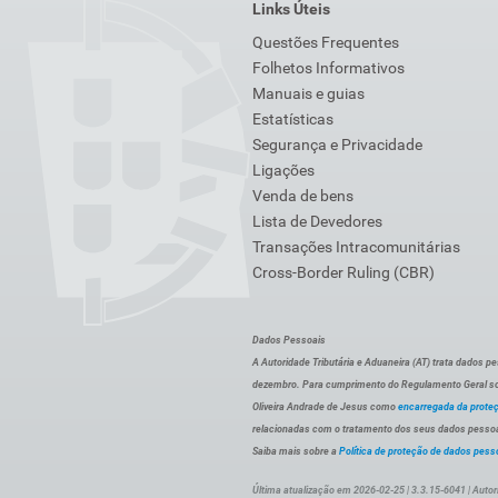
Links Úteis
Questões Frequentes
Folhetos Informativos
Manuais e guias
Estatísticas
Segurança e Privacidade
Ligações
Venda de bens
Lista de Devedores
Transações Intracomunitárias
Cross-Border Ruling (CBR)
Dados Pessoais
A Autoridade Tributária e Aduaneira (AT) trata dados p
dezembro. Para cumprimento do Regulamento Geral sob
Oliveira Andrade de Jesus como
encarregada da prote
relacionadas com o tratamento dos seus dados pessoai
Saiba mais sobre a
Política de proteção de dados pess
Última atualização em 2026-02-25 | 3.3.15-6041 | Autor