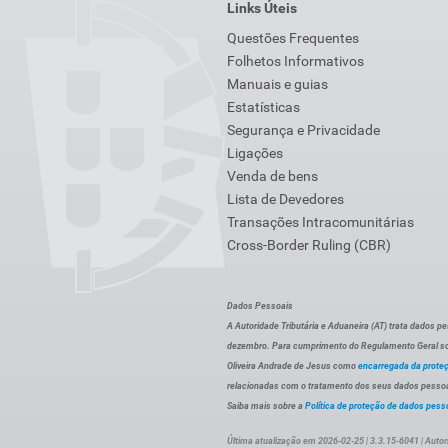
Links Úteis
Questões Frequentes
Folhetos Informativos
Manuais e guias
Estatísticas
Segurança e Privacidade
Ligações
Venda de bens
Lista de Devedores
Transações Intracomunitárias
Cross-Border Ruling (CBR)
Dados Pessoais
A Autoridade Tributária e Aduaneira (AT) trata dados p
dezembro. Para cumprimento do Regulamento Geral sob
Oliveira Andrade de Jesus como
encarregada da prote
relacionadas com o tratamento dos seus dados pessoai
Saiba mais sobre a
Política de proteção de dados pess
Última atualização em 2026-02-25 | 3.3.15-6041 | Autor