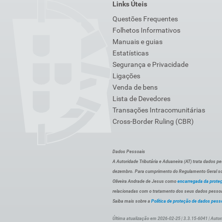
Links Úteis
Questões Frequentes
Folhetos Informativos
Manuais e guias
Estatísticas
Segurança e Privacidade
Ligações
Venda de bens
Lista de Devedores
Transações Intracomunitárias
Cross-Border Ruling (CBR)
Dados Pessoais
A Autoridade Tributária e Aduaneira (AT) trata dados p
dezembro. Para cumprimento do Regulamento Geral sob
Oliveira Andrade de Jesus como
encarregada da prote
relacionadas com o tratamento dos seus dados pessoai
Saiba mais sobre a
Política de proteção de dados pess
Última atualização em 2026-02-25 | 3.3.15-6041 | Autor