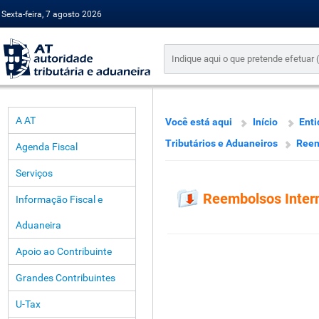
Sexta-feira, 7 agosto 2026
A AT
Você está aqui
Início
Enti
Tributários e Aduaneiros
Reem
Agenda Fiscal
Serviços
Reembolsos Inter
Informação Fiscal e
Aduaneira
Apoio ao Contribuinte
Grandes Contribuintes
U-Tax