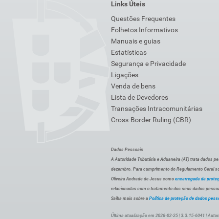
Links Úteis
Questões Frequentes
Folhetos Informativos
Manuais e guias
Estatísticas
Segurança e Privacidade
Ligações
Venda de bens
Lista de Devedores
Transações Intracomunitárias
Cross-Border Ruling (CBR)
Dados Pessoais
A Autoridade Tributária e Aduaneira (AT) trata dados p
dezembro. Para cumprimento do Regulamento Geral sob
Oliveira Andrade de Jesus como
encarregada da prote
relacionadas com o tratamento dos seus dados pessoai
Saiba mais sobre a
Política de proteção de dados pess
Última atualização em 2026-02-25 | 3.3.15-6041 | Autor