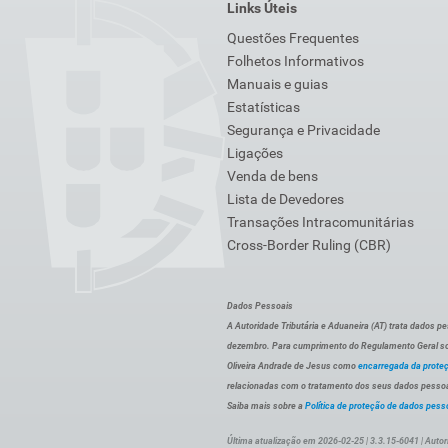
Links Úteis
Questões Frequentes
Folhetos Informativos
Manuais e guias
Estatísticas
Segurança e Privacidade
Ligações
Venda de bens
Lista de Devedores
Transações Intracomunitárias
Cross-Border Ruling (CBR)
Dados Pessoais
A Autoridade Tributária e Aduaneira (AT) trata dados p
dezembro. Para cumprimento do Regulamento Geral sob
Oliveira Andrade de Jesus como
encarregada da prote
relacionadas com o tratamento dos seus dados pessoai
Saiba mais sobre a
Política de proteção de dados pess
Última atualização em 2026-02-25 | 3.3.15-6041 | Autor