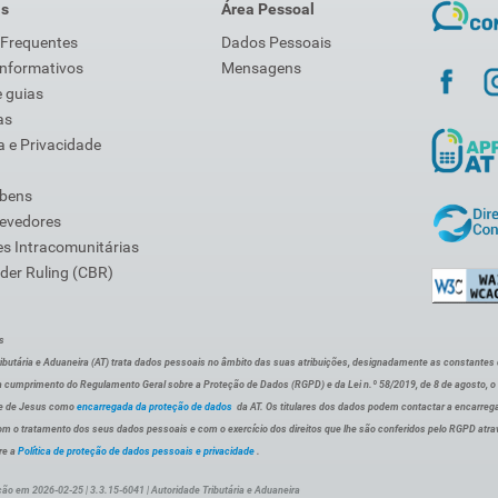
is
Área Pessoal
 Frequentes
Dados Pessoais
Informativos
Mensagens
 guias
as
 e Privacidade
 bens
Devedores
s Intracomunitárias
der Ruling (CBR)
s
ibutária e Aduaneira (AT) trata dados pessoais no âmbito das suas atribuições, designadamente as constantes do 
 cumprimento do Regulamento Geral sobre a Proteção de Dados (RGPD) e da Lei n.º 58/2019, de 8 de agosto, 
de de Jesus como
encarregada da proteção de dados
da AT. Os titulares dos dados podem contactar a encarreg
om o tratamento dos seus dados pessoais e com o exercício dos direitos que lhe são conferidos pelo RGPD atra
re a
Política de proteção de dados pessoais e privacidade
.
ção em 2026-02-25 | 3.3.15-6041 | Autoridade Tributária e Aduaneira