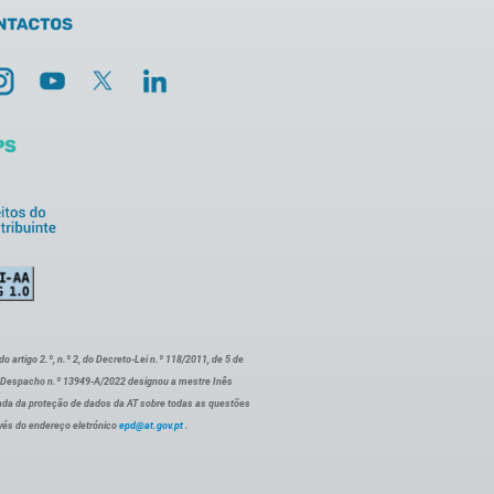
artigo 2.º, n.º 2, do Decreto-Lei n.º 118/2011, de 5 de
o Despacho n.º 13949-A/2022 designou a mestre Inês
ada da proteção de dados da AT sobre todas as questões
vés do endereço eletrónico
epd@at.gov.pt
.