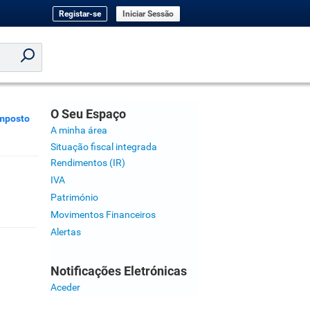
Registar-se
Iniciar Sessão
O Seu Espaço
mposto
A minha área
Situação fiscal integrada
Rendimentos (IR)
IVA
Património
Movimentos Financeiros
Alertas
Notificações Eletrónicas
Aceder