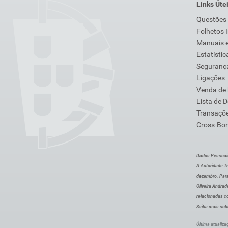
Links Úte
Questões
Folhetos 
Manuais e
Estatístic
Segurança
Ligações
Venda de
Lista de 
Transaçõe
Cross-Bor
Dados Pessoai
A Autoridade Tr
dezembro. Para
Oliveira Andra
relacionadas c
Saiba mais sob
Última atualiza