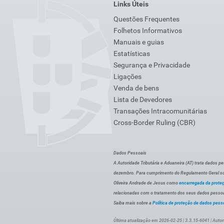
Links Úteis
Questões Frequentes
Folhetos Informativos
Manuais e guias
Estatísticas
Segurança e Privacidade
Ligações
Venda de bens
Lista de Devedores
Transações Intracomunitárias
Cross-Border Ruling (CBR)
Dados Pessoais
A Autoridade Tributária e Aduaneira (AT) trata dados p
dezembro. Para cumprimento do Regulamento Geral sob
Oliveira Andrade de Jesus como
encarregada da prote
relacionadas com o tratamento dos seus dados pessoai
Saiba mais sobre a
Política de proteção de dados pess
Última atualização em 2026-02-25 | 3.3.15-6041 | Autor