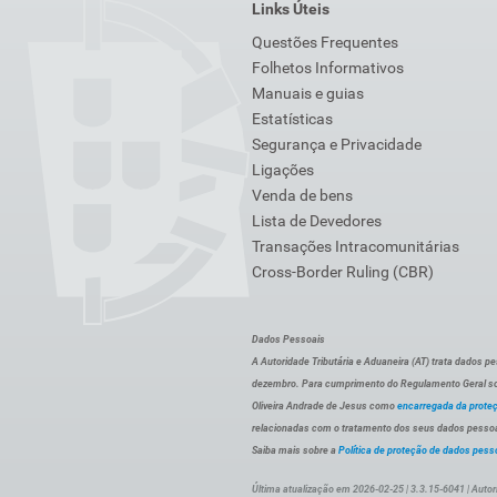
Links Úteis
Questões Frequentes
Folhetos Informativos
Manuais e guias
Estatísticas
Segurança e Privacidade
Ligações
Venda de bens
Lista de Devedores
Transações Intracomunitárias
Cross-Border Ruling (CBR)
Dados Pessoais
A Autoridade Tributária e Aduaneira (AT) trata dados p
dezembro. Para cumprimento do Regulamento Geral sob
Oliveira Andrade de Jesus como
encarregada da prote
relacionadas com o tratamento dos seus dados pessoai
Saiba mais sobre a
Política de proteção de dados pess
Última atualização em 2026-02-25 | 3.3.15-6041 | Autor