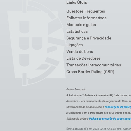
Links Úteis
Questões Frequentes
Folhetos Informativos
Manuais e guias
Estatísticas
Segurança e Privacidade
Ligações
Venda de bens
Lista de Devedores
Transações Intracomunitárias
Cross-Border Ruling (CBR)
Dados Pessoais
A Autoridade Tributária e Aduaneira (AT) trata dados p
dezembro. Para cumprimento do Regulamento Geral sob
Oliveira Andrade de Jesus como
encarregada da prote
relacionadas com o tratamento dos seus dados pessoai
Saiba mais sobre a
Política de proteção de dados pess
Última atualização em 2026-02-25 | 3.3.15-6041 | Autor