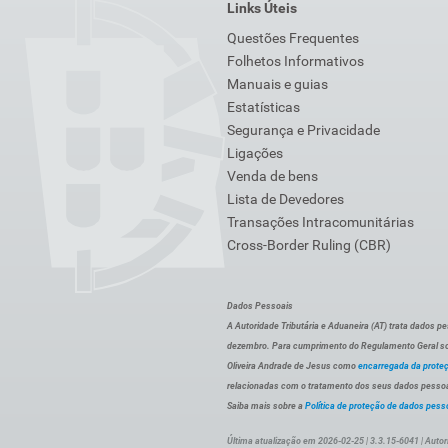
Links Úteis
Questões Frequentes
Folhetos Informativos
Manuais e guias
Estatísticas
Segurança e Privacidade
Ligações
Venda de bens
Lista de Devedores
Transações Intracomunitárias
Cross-Border Ruling (CBR)
Dados Pessoais
A Autoridade Tributária e Aduaneira (AT) trata dados p
dezembro. Para cumprimento do Regulamento Geral sob
Oliveira Andrade de Jesus como
encarregada da prote
relacionadas com o tratamento dos seus dados pessoai
Saiba mais sobre a
Política de proteção de dados pess
Última atualização em 2026-02-25 | 3.3.15-6041 | Autor