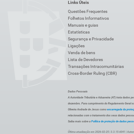
Links Úteis
Questões Frequentes
Folhetos Informativos
Manuais e guias
Estatísticas
Segurança e Privacidade
Ligações
Venda de bens
Lista de Devedores
Transações Intracomunitárias
Cross-Border Ruling (CBR)
Dados Pessoais
A Autoridade Tributária e Aduaneira (AT) trata dados p
dezembro. Para cumprimento do Regulamento Geral sob
Oliveira Andrade de Jesus como
encarregada da prote
relacionadas com o tratamento dos seus dados pessoai
Saiba mais sobre a
Política de proteção de dados pess
Última atualização em 2026-02-25 | 3.3.15-6041 | Autor