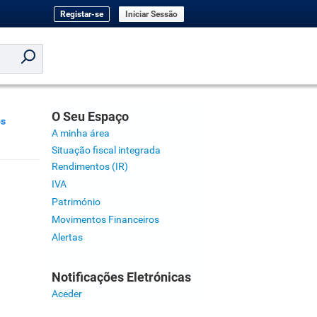
Registar-se
Iniciar Sessão
O Seu Espaço
os
A minha área
Situação fiscal integrada
Rendimentos (IR)
IVA
Património
Movimentos Financeiros
Alertas
Notificações Eletrónicas
Aceder