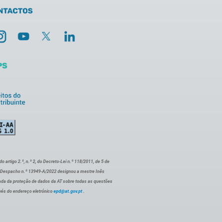
artigo 2.º, n.º 2, do Decreto-Lei n.º 118/2011, de 5 de
o Despacho n.º 13949-A/2022 designou a mestre Inês
ada da proteção de dados da AT sobre todas as questões
vés do endereço eletrónico
epd@at.gov.pt
.