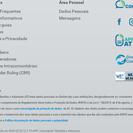
is
Área Pessoal
 Frequentes
Dados Pessoais
Informativos
Mensagens
 guias
as
 e Privacidade
 bens
Devedores
s Intracomunitárias
der Ruling (CBR)
s
ibutária e Aduaneira (AT) trata dados pessoais no âmbito das suas atribuições, designadamente as constantes do 
 cumprimento do Regulamento Geral sobre a Proteção de Dados (RGPD) e da Lei n.º 58/2019, de 8 de agosto, 
de de Jesus como
encarregada da proteção de dados
da AT. Os titulares dos dados podem contactar a encarreg
om o tratamento dos seus dados pessoais e com o exercício dos direitos que lhe são conferidos pelo RGPD atra
re a
Política de proteção de dados pessoais e privacidade
.
ção em 2026-02-25 | 3.3.15-6041 | Autoridade Tributária e Aduaneira