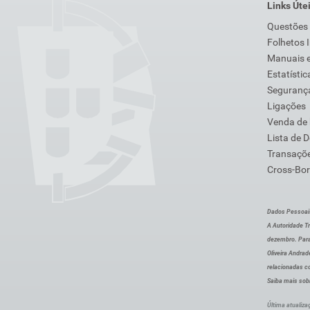
Links Úte
Questões
Folhetos 
Manuais e
Estatístic
Segurança
Ligações
Venda de
Lista de 
Transaçõe
Cross-Bor
Dados Pessoai
A Autoridade Tr
dezembro. Para
Oliveira Andra
relacionadas c
Saiba mais sob
Última atualiza