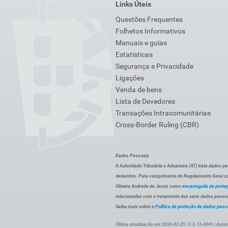
Links Úteis
Questões Frequentes
Folhetos Informativos
Manuais e guias
Estatísticas
Segurança e Privacidade
Ligações
Venda de bens
Lista de Devedores
Transações Intracomunitárias
Cross-Border Ruling (CBR)
Dados Pessoais
A Autoridade Tributária e Aduaneira (AT) trata dados p
dezembro. Para cumprimento do Regulamento Geral sob
Oliveira Andrade de Jesus como
encarregada da prote
relacionadas com o tratamento dos seus dados pessoai
Saiba mais sobre a
Política de proteção de dados pess
Última atualização em 2026-02-25 | 3.3.15-6041 | Autor