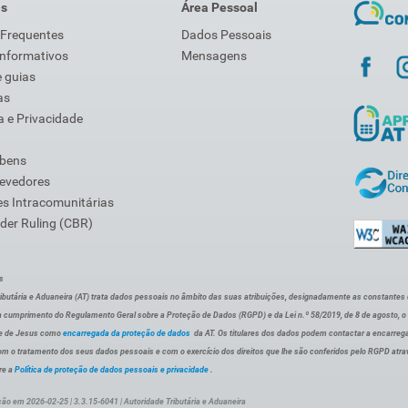
is
Área Pessoal
 Frequentes
Dados Pessoais
Informativos
Mensagens
 guias
as
 e Privacidade
 bens
Devedores
s Intracomunitárias
der Ruling (CBR)
s
ibutária e Aduaneira (AT) trata dados pessoais no âmbito das suas atribuições, designadamente as constantes do 
 cumprimento do Regulamento Geral sobre a Proteção de Dados (RGPD) e da Lei n.º 58/2019, de 8 de agosto, 
de de Jesus como
encarregada da proteção de dados
da AT. Os titulares dos dados podem contactar a encarreg
om o tratamento dos seus dados pessoais e com o exercício dos direitos que lhe são conferidos pelo RGPD atra
re a
Política de proteção de dados pessoais e privacidade
.
ção em 2026-02-25 | 3.3.15-6041 | Autoridade Tributária e Aduaneira