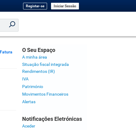
Registar-se
Iniciar Sessão
O Seu Espaço
Fatura
A minha área
Situação fiscal integrada
Rendimentos (IR)
IVA
Património
Movimentos Financeiros
Alertas
Notificações Eletrónicas
Aceder