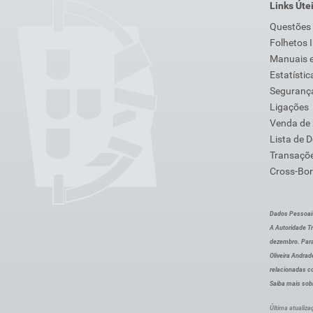
Links Úte
Questões
Folhetos 
Manuais e
Estatístic
Segurança
Ligações
Venda de
Lista de 
Transaçõe
Cross-Bor
Dados Pessoai
A Autoridade Tr
dezembro. Para
Oliveira Andra
relacionadas c
Saiba mais sob
Última atualiza