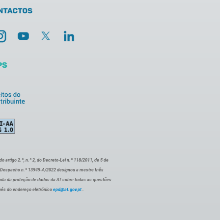
artigo 2.º, n.º 2, do Decreto-Lei n.º 118/2011, de 5 de
o Despacho n.º 13949-A/2022 designou a mestre Inês
ada da proteção de dados da AT sobre todas as questões
vés do endereço eletrónico
epd@at.gov.pt
.