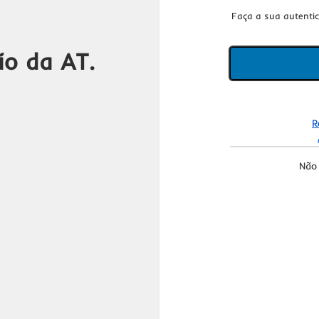
Faça a sua autenti
ão da AT.
R
Não