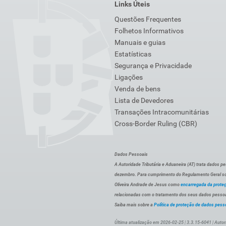
Links Úteis
Questões Frequentes
Folhetos Informativos
Manuais e guias
Estatísticas
Segurança e Privacidade
Ligações
Venda de bens
Lista de Devedores
Transações Intracomunitárias
Cross-Border Ruling (CBR)
Dados Pessoais
A Autoridade Tributária e Aduaneira (AT) trata dados p
dezembro. Para cumprimento do Regulamento Geral sob
Oliveira Andrade de Jesus como
encarregada da prote
relacionadas com o tratamento dos seus dados pessoai
Saiba mais sobre a
Política de proteção de dados pess
Última atualização em 2026-02-25 | 3.3.15-6041 | Autor