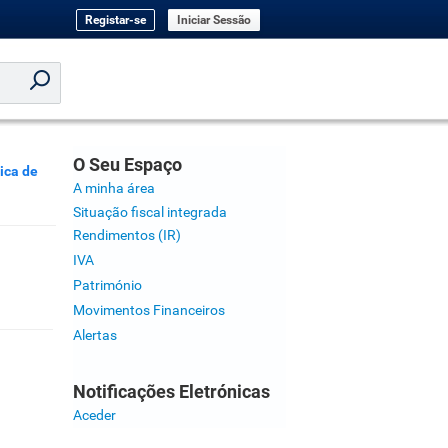
Registar-se
Iniciar Sessão
O Seu Espaço
ica de
A minha área
Situação fiscal integrada
Rendimentos (IR)
IVA
Património
Movimentos Financeiros
Alertas
Notificações Eletrónicas
Aceder