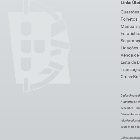
Links Úte
Questões
Folhetos 
Manuais e
Estatístic
Segurança
Ligações
Venda de
Lista de 
Transaçõe
Cross-Bor
Dados Pessoai
A Autoridade Tr
dezembro. Para
Oliveira Andra
relacionadas c
Saiba mais sob
Última atualiza