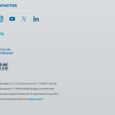
artigo 2.º, n.º 2, do Decreto-Lei n.º 118/2011, de 5 de
o Despacho n.º 13949-A/2022 designou a mestre Inês
ada da proteção de dados da AT sobre todas as questões
vés do endereço eletrónico
epd@at.gov.pt
.