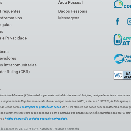
is
Área Pessoal
 Frequentes
Dados Pessoais
Informativos
Mensagens
 guias
as
 e Privacidade
 bens
Devedores
s Intracomunitárias
der Ruling (CBR)
s
ibutária e Aduaneira (AT) trata dados pessoais no âmbito das suas atribuições, designadamente as constantes do 
 cumprimento do Regulamento Geral sobre a Proteção de Dados (RGPD) e da Lei n.º 58/2019, de 8 de agosto, 
de de Jesus como
encarregada da proteção de dados
da AT. Os titulares dos dados podem contactar a encarreg
om o tratamento dos seus dados pessoais e com o exercício dos direitos que lhe são conferidos pelo RGPD atra
re a
Política de proteção de dados pessoais e privacidade
.
ção em 2026-02-25 | 3.3.15-6041 | Autoridade Tributária e Aduaneira