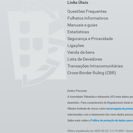
Links Úteis
Questões Frequentes
Folhetos Informativos
Manuais e guias
Estatísticas
Segurança e Privacidade
Ligações
Venda de bens
Lista de Devedores
Transações Intracomunitárias
Cross-Border Ruling (CBR)
Dados Pessoais
A Autoridade Tributária e Aduaneira (AT) trata dados p
dezembro. Para cumprimento do Regulamento Geral sob
Oliveira Andrade de Jesus como
encarregada da prote
relacionadas com o tratamento dos seus dados pessoai
Saiba mais sobre a
Política de proteção de dados pess
Última atualização em 2026-02-25 | 3.3.15-6041 | Autor