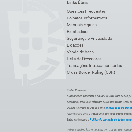
Links Úteis
Questões Frequentes
Folhetos Informativos
Manuais e guias
Estatísticas
Segurança e Privacidade
Ligações
Venda de bens
Lista de Devedores
Transações Intracomunitárias
Cross-Border Ruling (CBR)
Dados Pessoais
A Autoridade Tributária e Aduaneira (AT) trata dados p
dezembro. Para cumprimento do Regulamento Geral sob
Oliveira Andrade de Jesus como
encarregada da prote
relacionadas com o tratamento dos seus dados pessoai
Saiba mais sobre a
Política de proteção de dados pess
Última atualização em 2026-02-25 | 3.3.15-6041 | Autor