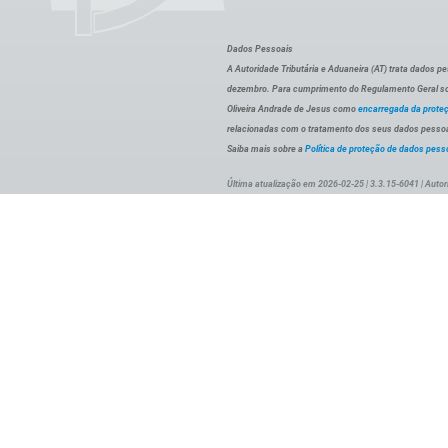
Dados Pessoais
A Autoridade Tributária e Aduaneira (AT) trata dados p
dezembro. Para cumprimento do Regulamento Geral sob
Oliveira Andrade de Jesus como
encarregada da prote
relacionadas com o tratamento dos seus dados pessoai
Saiba mais sobre a
Política de proteção de dados pess
Última atualização em 2026-02-25 | 3.3.15-6041 | Autor