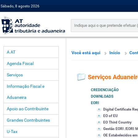
Sábado, 8 agosto 2026
A AT
Você está aqui
Início
Con
Agenda Fiscal
Serviços
Serviços Aduaneir
Informação Fiscal e
CREDENCIAÇÃO
DOWNLOADS
Aduaneira
EORI
Apoio ao Contribuinte
Digital Certificate R
EO of EU
Grandes Contribuintes
EO Third Country
Gestão EORI /EORI
U-Tax
OE Estabelecidos em