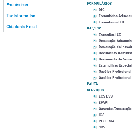
FORMULÁRIOS
Estatísticas
DIC
Tax information
Formulários Aduanei
Formulários IEC
Cidadania Fiscal
IEC / ISV
Consultas IEC
Declaração Aduaneir
Declaração de Intro
Documento Administ
Documento de Acomp
Estampilhas Especiai
Gasóleo Profissional
Gasóleo Profissional
PAUTA
SERVIÇOS
ECS DSS
EFAPI
Garantias/Declaração
ICS
POSEIMA
SDS