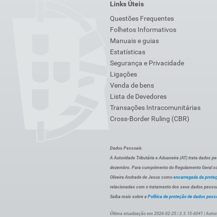
Links Úteis
Questões Frequentes
Folhetos Informativos
Manuais e guias
Estatísticas
Segurança e Privacidade
Ligações
Venda de bens
Lista de Devedores
Transações Intracomunitárias
Cross-Border Ruling (CBR)
Dados Pessoais
A Autoridade Tributária e Aduaneira (AT) trata dados p
dezembro. Para cumprimento do Regulamento Geral sob
Oliveira Andrade de Jesus como
encarregada da prote
relacionadas com o tratamento dos seus dados pessoai
Saiba mais sobre a
Política de proteção de dados pess
Última atualização em 2026-02-25 | 3.3.15-6041 | Autor