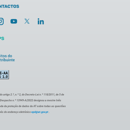
artigo 2.º, n.º 2, do Decreto-Lei n.º 118/2011, de 5 de
o Despacho n.º 13949-A/2022 designou a mestre Inês
ada da proteção de dados da AT sobre todas as questões
vés do endereço eletrónico
epd@at.gov.pt
.