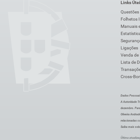
Links Úte
Questões
Folhetos 
Manuais e
Estatístic
Segurança
Ligações
Venda de
Lista de 
Transaçõe
Cross-Bor
Dados Pessoai
A Autoridade Tr
dezembro. Para
Oliveira Andra
relacionadas c
Saiba mais sob
Última atualiza