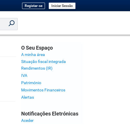
Registar-se
Iniciar Sessão
O Seu Espaço
A minha área
Situação fiscal integrada
Rendimentos (IR)
IVA
Património
Movimentos Financeiros
Alertas
Notificações Eletrónicas
Aceder