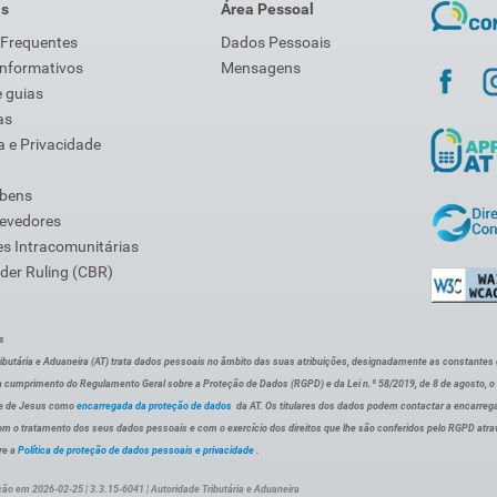
is
Área Pessoal
 Frequentes
Dados Pessoais
Informativos
Mensagens
 guias
as
 e Privacidade
 bens
Devedores
s Intracomunitárias
der Ruling (CBR)
s
ibutária e Aduaneira (AT) trata dados pessoais no âmbito das suas atribuições, designadamente as constantes do 
 cumprimento do Regulamento Geral sobre a Proteção de Dados (RGPD) e da Lei n.º 58/2019, de 8 de agosto, 
de de Jesus como
encarregada da proteção de dados
da AT. Os titulares dos dados podem contactar a encarreg
om o tratamento dos seus dados pessoais e com o exercício dos direitos que lhe são conferidos pelo RGPD atra
re a
Política de proteção de dados pessoais e privacidade
.
ção em 2026-02-25 | 3.3.15-6041 | Autoridade Tributária e Aduaneira