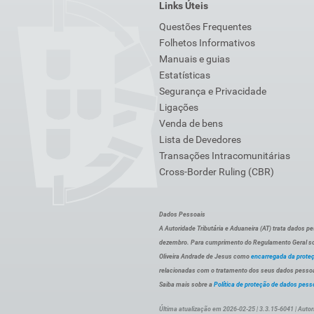
Links Úteis
Questões Frequentes
Folhetos Informativos
Manuais e guias
Estatísticas
Segurança e Privacidade
Ligações
Venda de bens
Lista de Devedores
Transações Intracomunitárias
Cross-Border Ruling (CBR)
Dados Pessoais
A Autoridade Tributária e Aduaneira (AT) trata dados p
dezembro. Para cumprimento do Regulamento Geral sob
Oliveira Andrade de Jesus como
encarregada da prote
relacionadas com o tratamento dos seus dados pessoai
Saiba mais sobre a
Política de proteção de dados pess
Última atualização em 2026-02-25 | 3.3.15-6041 | Autor