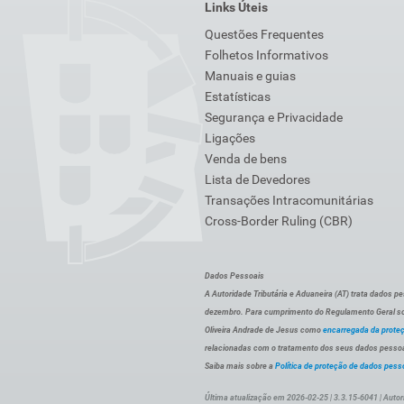
Links Úteis
Questões Frequentes
Folhetos Informativos
Manuais e guias
Estatísticas
Segurança e Privacidade
Ligações
Venda de bens
Lista de Devedores
Transações Intracomunitárias
Cross-Border Ruling (CBR)
Dados Pessoais
A Autoridade Tributária e Aduaneira (AT) trata dados p
dezembro. Para cumprimento do Regulamento Geral sob
Oliveira Andrade de Jesus como
encarregada da prote
relacionadas com o tratamento dos seus dados pessoai
Saiba mais sobre a
Política de proteção de dados pess
Última atualização em 2026-02-25 | 3.3.15-6041 | Autor