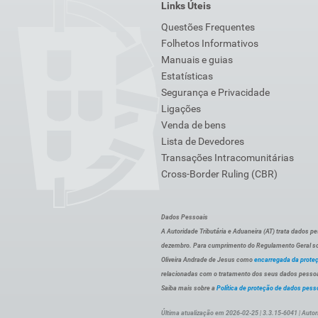
Links Úteis
Questões Frequentes
Folhetos Informativos
Manuais e guias
Estatísticas
Segurança e Privacidade
Ligações
Venda de bens
Lista de Devedores
Transações Intracomunitárias
Cross-Border Ruling (CBR)
Dados Pessoais
A Autoridade Tributária e Aduaneira (AT) trata dados p
dezembro. Para cumprimento do Regulamento Geral sob
Oliveira Andrade de Jesus como
encarregada da prote
relacionadas com o tratamento dos seus dados pessoai
Saiba mais sobre a
Política de proteção de dados pess
Última atualização em 2026-02-25 | 3.3.15-6041 | Autor