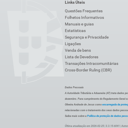
Links Úteis
Questões Frequentes
Folhetos Informativos
Manuais e guias
Estatísticas
Segurança e Privacidade
Ligações
Venda de bens
Lista de Devedores
Transações Intracomunitárias
Cross-Border Ruling (CBR)
Dados Pessoais
A Autoridade Tributária e Aduaneira (AT) trata dados p
dezembro. Para cumprimento do Regulamento Geral sob
Oliveira Andrade de Jesus como
encarregada da prote
relacionadas com o tratamento dos seus dados pessoai
Saiba mais sobre a
Política de proteção de dados pess
Última atualização em 2026-02-25 | 3.3.15-6041 | Autor