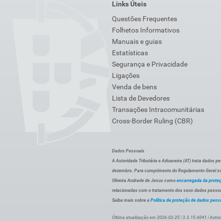
Links Úteis
Questões Frequentes
Folhetos Informativos
Manuais e guias
Estatísticas
Segurança e Privacidade
Ligações
Venda de bens
Lista de Devedores
Transações Intracomunitárias
Cross-Border Ruling (CBR)
Dados Pessoais
A Autoridade Tributária e Aduaneira (AT) trata dados p
dezembro. Para cumprimento do Regulamento Geral sob
Oliveira Andrade de Jesus como
encarregada da prote
relacionadas com o tratamento dos seus dados pessoai
Saiba mais sobre a
Política de proteção de dados pess
Última atualização em 2026-02-25 | 3.3.15-6041 | Autor