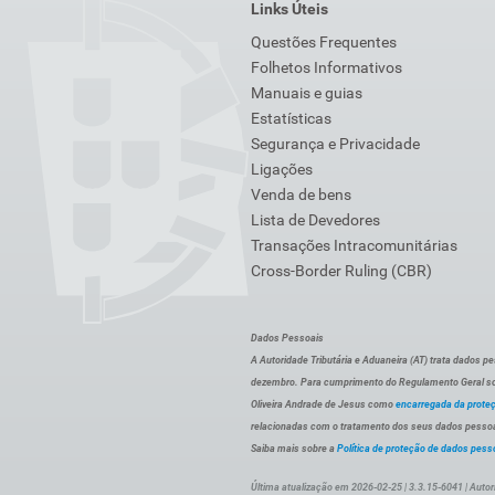
Links Úteis
Questões Frequentes
Folhetos Informativos
Manuais e guias
Estatísticas
Segurança e Privacidade
Ligações
Venda de bens
Lista de Devedores
Transações Intracomunitárias
Cross-Border Ruling (CBR)
Dados Pessoais
A Autoridade Tributária e Aduaneira (AT) trata dados p
dezembro. Para cumprimento do Regulamento Geral sob
Oliveira Andrade de Jesus como
encarregada da prote
relacionadas com o tratamento dos seus dados pessoai
Saiba mais sobre a
Política de proteção de dados pess
Última atualização em 2026-02-25 | 3.3.15-6041 | Autor