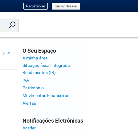
Registar-se
Iniciar Sessão
O Seu Espaço
e-
A minha área
Situação fiscal integrada
Rendimentos (IR)
IVA
Património
Movimentos Financeiros
Alertas
Notificações Eletrónicas
Aceder