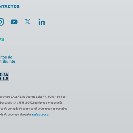
artigo 2.º, n.º 2, do Decreto-Lei n.º 118/2011, de 5 de
o Despacho n.º 13949-A/2022 designou a mestre Inês
ada da proteção de dados da AT sobre todas as questões
vés do endereço eletrónico
epd@at.gov.pt
.