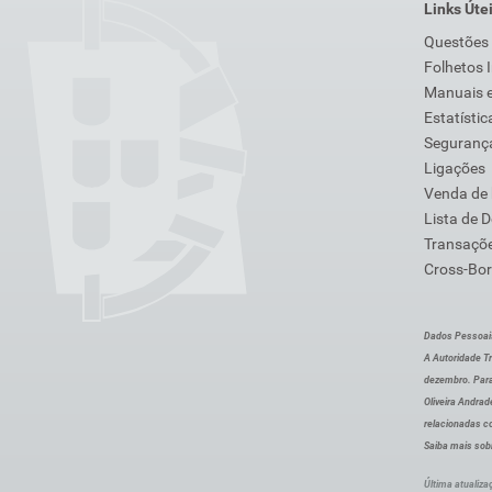
Links Úte
Questões
Folhetos 
Manuais e
Estatístic
Segurança
Ligações
Venda de
Lista de 
Transaçõe
Cross-Bor
Dados Pessoai
A Autoridade Tr
dezembro. Para
Oliveira Andra
relacionadas c
Saiba mais sob
Última atualiza