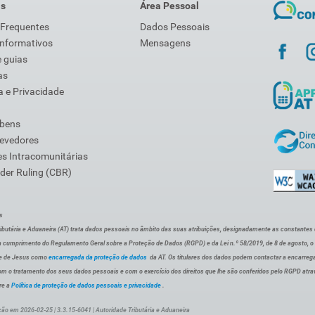
is
Área Pessoal
 Frequentes
Dados Pessoais
Informativos
Mensagens
 guias
as
 e Privacidade
 bens
Devedores
s Intracomunitárias
der Ruling (CBR)
s
ibutária e Aduaneira (AT) trata dados pessoais no âmbito das suas atribuições, designadamente as constantes do 
 cumprimento do Regulamento Geral sobre a Proteção de Dados (RGPD) e da Lei n.º 58/2019, de 8 de agosto, 
de de Jesus como
encarregada da proteção de dados
da AT. Os titulares dos dados podem contactar a encarreg
om o tratamento dos seus dados pessoais e com o exercício dos direitos que lhe são conferidos pelo RGPD atra
re a
Política de proteção de dados pessoais e privacidade
.
ção em 2026-02-25 | 3.3.15-6041 | Autoridade Tributária e Aduaneira