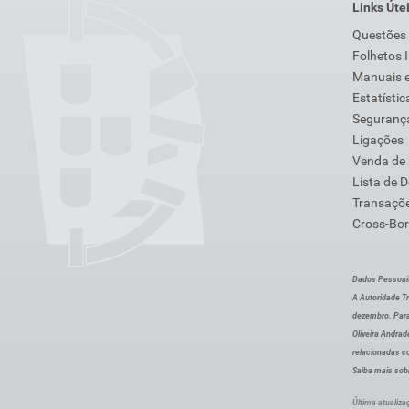
Links Úte
Questões
Folhetos 
Manuais e
Estatístic
Segurança
Ligações
Venda de
Lista de 
Transaçõe
Cross-Bor
Dados Pessoai
A Autoridade Tr
dezembro. Para
Oliveira Andra
relacionadas c
Saiba mais sob
Última atualiza