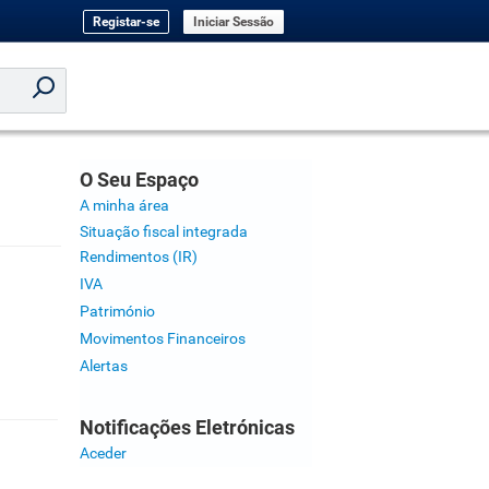
Registar-se
Iniciar Sessão
O Seu Espaço
A minha área
Situação fiscal integrada
Rendimentos (IR)
IVA
Património
Movimentos Financeiros
Alertas
Notificações Eletrónicas
Aceder