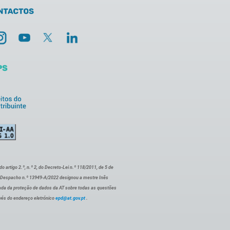
artigo 2.º, n.º 2, do Decreto-Lei n.º 118/2011, de 5 de
o Despacho n.º 13949-A/2022 designou a mestre Inês
ada da proteção de dados da AT sobre todas as questões
vés do endereço eletrónico
epd@at.gov.pt
.