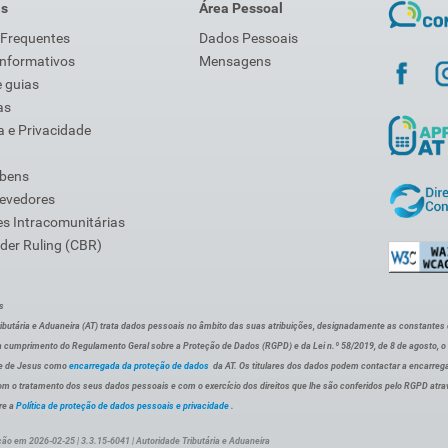
is
Área Pessoal
 Frequentes
Dados Pessoais
Informativos
Mensagens
 guias
as
 e Privacidade
 bens
Devedores
s Intracomunitárias
der Ruling (CBR)
s
ibutária e Aduaneira (AT) trata dados pessoais no âmbito das suas atribuições, designadamente as constantes do 
 cumprimento do Regulamento Geral sobre a Proteção de Dados (RGPD) e da Lei n.º 58/2019, de 8 de agosto, 
de de Jesus como
encarregada da proteção de dados
da AT. Os titulares dos dados podem contactar a encarreg
om o tratamento dos seus dados pessoais e com o exercício dos direitos que lhe são conferidos pelo RGPD atra
re a
Política de proteção de dados pessoais e privacidade
.
ção em 2026-02-25 | 3.3.15-6041 | Autoridade Tributária e Aduaneira