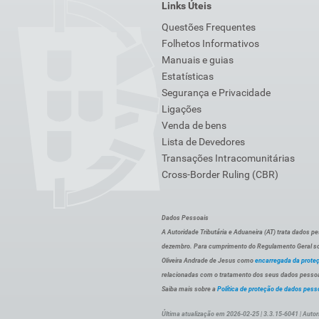
Links Úteis
Questões Frequentes
Folhetos Informativos
Manuais e guias
Estatísticas
Segurança e Privacidade
Ligações
Venda de bens
Lista de Devedores
Transações Intracomunitárias
Cross-Border Ruling (CBR)
Dados Pessoais
A Autoridade Tributária e Aduaneira (AT) trata dados p
dezembro. Para cumprimento do Regulamento Geral sob
Oliveira Andrade de Jesus como
encarregada da prote
relacionadas com o tratamento dos seus dados pessoai
Saiba mais sobre a
Política de proteção de dados pess
Última atualização em 2026-02-25 | 3.3.15-6041 | Autor