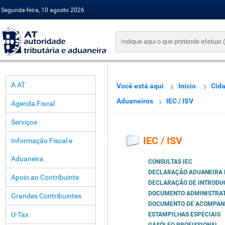
Segunda-feira, 10 agosto 2026
A AT
Você está aqui
Início
Cid
Aduaneiros
IEC / ISV
Agenda Fiscal
Serviços
IEC / ISV
Informação Fiscal e
Aduaneira
CONSULTAS IEC
DECLARAÇÃO ADUANEIRA D
Apoio ao Contribuinte
DECLARAÇÃO DE INTRODUÇ
DOCUMENTO ADMINISTRAT
Grandes Contribuintes
DOCUMENTO DE ACOMPANH
U-Tax
ESTAMPILHAS ESPECIAIS