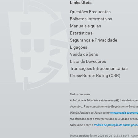
Links Úteis
Questões Frequentes
Folhetos Informativos
Manuais e guias
Estatísticas
Segurança e Privacidade
Ligações
Venda de bens
Lista de Devedores
Transações Intracomunitárias
Cross-Border Ruling (CBR)
Dados Pessoais
A Autoridade Tributária e Aduaneira (AT) trata dados p
dezembro. Para cumprimento do Regulamento Geral sob
Oliveira Andrade de Jesus como
encarregada da prote
relacionadas com o tratamento dos seus dados pessoai
Saiba mais sobre a
Política de proteção de dados pess
Última atualização em 2026-02-25 | 3.3.15-6041 | Autor