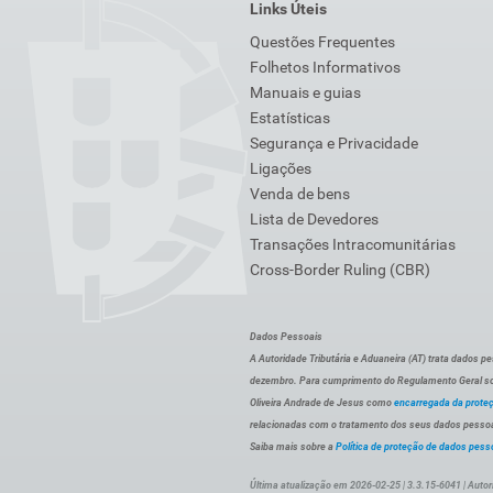
Links Úteis
Questões Frequentes
Folhetos Informativos
Manuais e guias
Estatísticas
Segurança e Privacidade
Ligações
Venda de bens
Lista de Devedores
Transações Intracomunitárias
Cross-Border Ruling (CBR)
Dados Pessoais
A Autoridade Tributária e Aduaneira (AT) trata dados p
dezembro. Para cumprimento do Regulamento Geral sob
Oliveira Andrade de Jesus como
encarregada da prote
relacionadas com o tratamento dos seus dados pessoai
Saiba mais sobre a
Política de proteção de dados pess
Última atualização em 2026-02-25 | 3.3.15-6041 | Autor