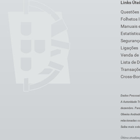
Links Úte
Questões
Folhetos 
Manuais e
Estatístic
Segurança
Ligações
Venda de
Lista de 
Transaçõe
Cross-Bor
Dados Pessoai
A Autoridade Tr
dezembro. Para
Oliveira Andra
relacionadas c
Saiba mais sob
Última atualiza