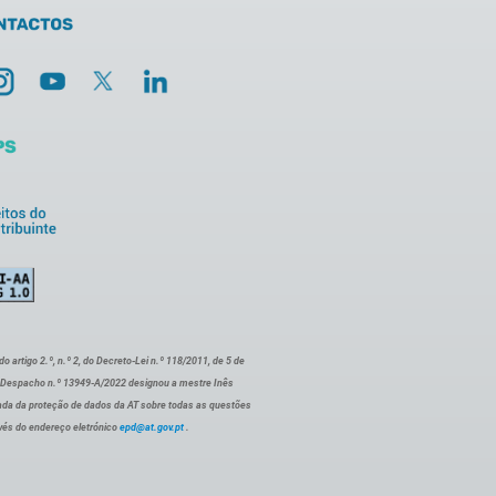
artigo 2.º, n.º 2, do Decreto-Lei n.º 118/2011, de 5 de
o Despacho n.º 13949-A/2022 designou a mestre Inês
ada da proteção de dados da AT sobre todas as questões
vés do endereço eletrónico
epd@at.gov.pt
.