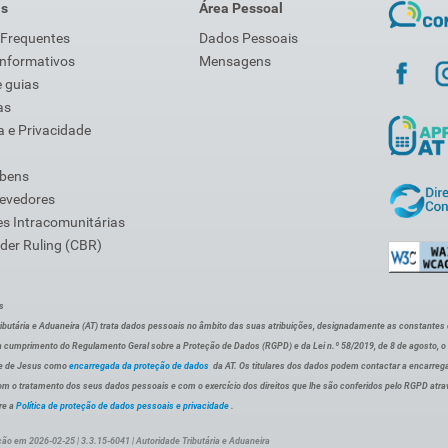
is
Área Pessoal
 Frequentes
Dados Pessoais
Informativos
Mensagens
 guias
as
 e Privacidade
 bens
Devedores
s Intracomunitárias
der Ruling (CBR)
s
ibutária e Aduaneira (AT) trata dados pessoais no âmbito das suas atribuições, designadamente as constantes do 
 cumprimento do Regulamento Geral sobre a Proteção de Dados (RGPD) e da Lei n.º 58/2019, de 8 de agosto, 
de de Jesus como
encarregada da proteção de dados
da AT. Os titulares dos dados podem contactar a encarreg
om o tratamento dos seus dados pessoais e com o exercício dos direitos que lhe são conferidos pelo RGPD atra
re a
Política de proteção de dados pessoais e privacidade
.
ção em 2026-02-25 | 3.3.15-6041 | Autoridade Tributária e Aduaneira