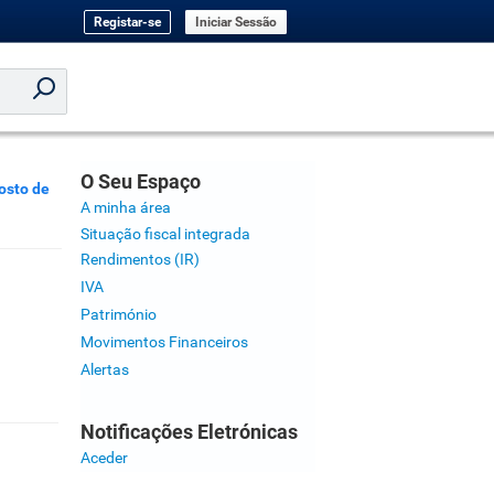
Registar-se
Iniciar Sessão
O Seu Espaço
osto de
A minha área
Situação fiscal integrada
Rendimentos (IR)
IVA
Património
Movimentos Financeiros
Alertas
Notificações Eletrónicas
Aceder