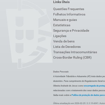
Links Úteis
Questões Frequentes
Folhetos Informativos
Manuais e guias
Estatísticas
Segurança e Privacidade
Ligações
Venda de bens
Lista de Devedores
Transações Intracomunitárias
Cross-Border Ruling (CBR)
Dados Pessoais
A Autoridade Tributária e Aduaneira (AT) trata dados p
dezembro. Para cumprimento do Regulamento Geral sob
Oliveira Andrade de Jesus como
encarregada da prote
relacionadas com o tratamento dos seus dados pessoai
Saiba mais sobre a
Política de proteção de dados pess
Última atualização em 2026-02-25 | 3.3.15-6041 | Autor