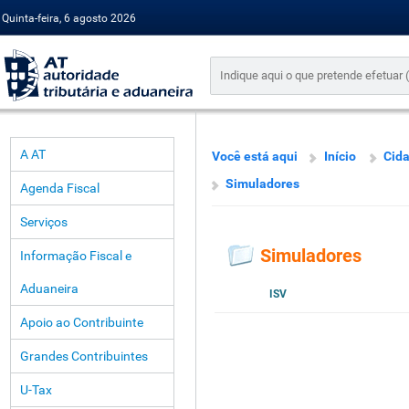
Quinta-feira, 6 agosto 2026
A AT
Você está aqui
Início
Cid
Simuladores
Agenda Fiscal
Serviços
Simuladores
Informação Fiscal e
Aduaneira
ISV
Apoio ao Contribuinte
Grandes Contribuintes
U-Tax