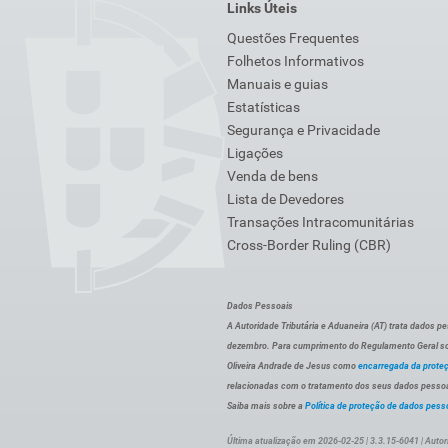
Links Úteis
Questões Frequentes
Folhetos Informativos
Manuais e guias
Estatísticas
Segurança e Privacidade
Ligações
Venda de bens
Lista de Devedores
Transações Intracomunitárias
Cross-Border Ruling (CBR)
Dados Pessoais
A Autoridade Tributária e Aduaneira (AT) trata dados p
dezembro. Para cumprimento do Regulamento Geral sob
Oliveira Andrade de Jesus como
encarregada da prote
relacionadas com o tratamento dos seus dados pessoai
Saiba mais sobre a
Política de proteção de dados pess
Última atualização em 2026-02-25 | 3.3.15-6041 | Autor