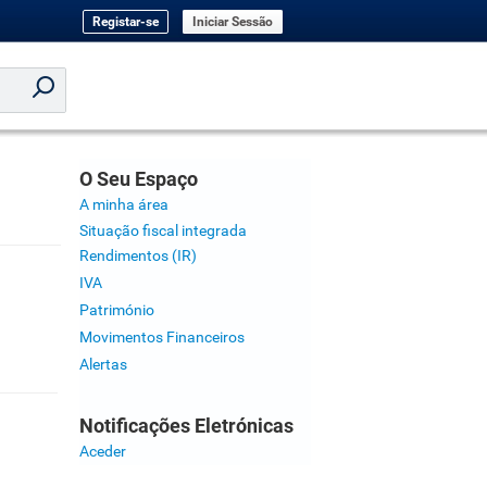
Registar-se
Iniciar Sessão
O Seu Espaço
A minha área
Situação fiscal integrada
Rendimentos (IR)
IVA
Património
Movimentos Financeiros
Alertas
Notificações Eletrónicas
Aceder