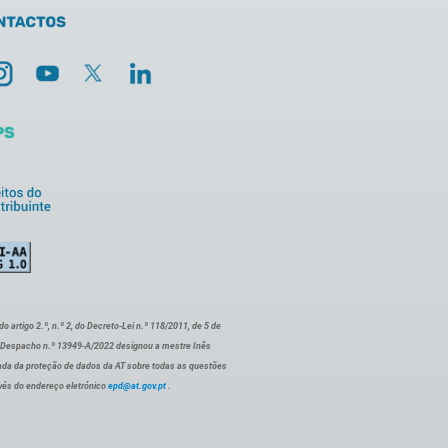
artigo 2.º, n.º 2, do Decreto-Lei n.º 118/2011, de 5 de
o Despacho n.º 13949-A/2022 designou a mestre Inês
ada da proteção de dados da AT sobre todas as questões
vés do endereço eletrónico
epd@at.gov.pt
.