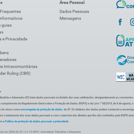
is
Área Pessoal
 Frequentes
Dados Pessoais
Informativos
Mensagens
 guias
as
 e Privacidade
 bens
Devedores
s Intracomunitárias
der Ruling (CBR)
s
ibutária e Aduaneira (AT) trata dados pessoais no âmbito das suas atribuições, designadamente as constantes do 
 cumprimento do Regulamento Geral sobre a Proteção de Dados (RGPD) e da Lei n.º 58/2019, de 8 de agosto, 
de de Jesus como
encarregada da proteção de dados
da AT. Os titulares dos dados podem contactar a encarreg
om o tratamento dos seus dados pessoais e com o exercício dos direitos que lhe são conferidos pelo RGPD atra
re a
Política de proteção de dados pessoais e privacidade
.
ção em 2026-02-25 | 3.3.15-6041 | Autoridade Tributária e Aduaneira