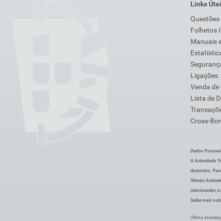
Links Úte
Questões
Folhetos 
Manuais e
Estatístic
Segurança
Ligações
Venda de
Lista de 
Transaçõe
Cross-Bor
Dados Pessoai
A Autoridade Tr
dezembro. Para
Oliveira Andra
relacionadas c
Saiba mais sob
Última atualiza