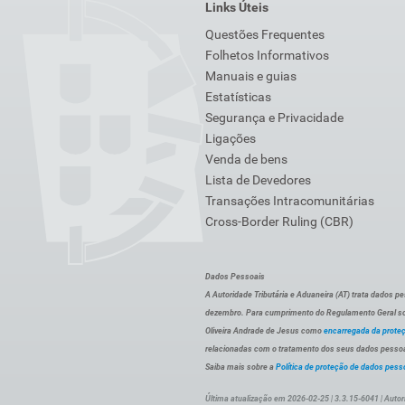
Links Úteis
Questões Frequentes
Folhetos Informativos
Manuais e guias
Estatísticas
Segurança e Privacidade
Ligações
Venda de bens
Lista de Devedores
Transações Intracomunitárias
Cross-Border Ruling (CBR)
Dados Pessoais
A Autoridade Tributária e Aduaneira (AT) trata dados p
dezembro. Para cumprimento do Regulamento Geral sob
Oliveira Andrade de Jesus como
encarregada da prote
relacionadas com o tratamento dos seus dados pessoai
Saiba mais sobre a
Política de proteção de dados pess
Última atualização em 2026-02-25 | 3.3.15-6041 | Autor