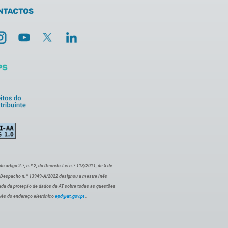
artigo 2.º, n.º 2, do Decreto-Lei n.º 118/2011, de 5 de
o Despacho n.º 13949-A/2022 designou a mestre Inês
ada da proteção de dados da AT sobre todas as questões
vés do endereço eletrónico
epd@at.gov.pt
.