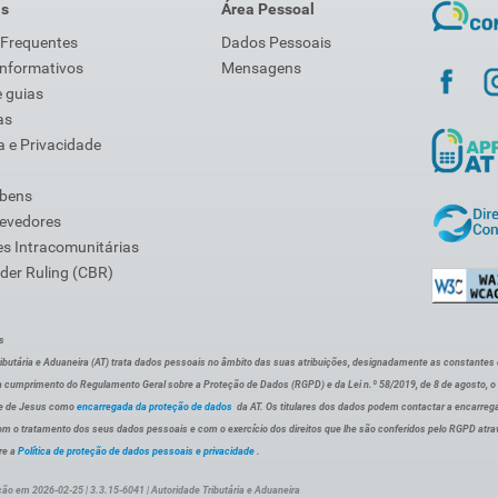
is
Área Pessoal
 Frequentes
Dados Pessoais
Informativos
Mensagens
 guias
as
 e Privacidade
 bens
Devedores
s Intracomunitárias
der Ruling (CBR)
s
ibutária e Aduaneira (AT) trata dados pessoais no âmbito das suas atribuições, designadamente as constantes do 
 cumprimento do Regulamento Geral sobre a Proteção de Dados (RGPD) e da Lei n.º 58/2019, de 8 de agosto, 
de de Jesus como
encarregada da proteção de dados
da AT. Os titulares dos dados podem contactar a encarreg
om o tratamento dos seus dados pessoais e com o exercício dos direitos que lhe são conferidos pelo RGPD atra
re a
Política de proteção de dados pessoais e privacidade
.
ção em 2026-02-25 | 3.3.15-6041 | Autoridade Tributária e Aduaneira