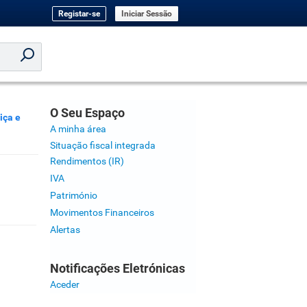
Registar-se
Iniciar Sessão
O Seu Espaço
iça e
A minha área
Situação fiscal integrada
Rendimentos (IR)
IVA
Património
Movimentos Financeiros
Alertas
Notificações Eletrónicas
Aceder