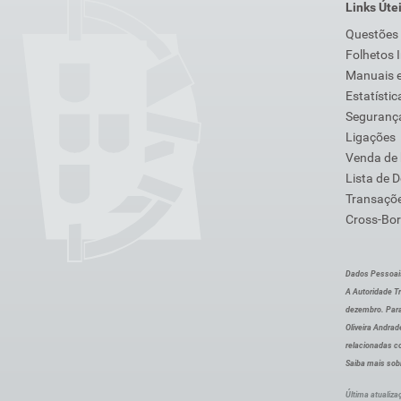
Links Úte
Questões
Folhetos 
Manuais e
Estatístic
Segurança
Ligações
Venda de
Lista de 
Transaçõe
Cross-Bor
Dados Pessoai
A Autoridade Tr
dezembro. Para
Oliveira Andra
relacionadas c
Saiba mais sob
Última atualiza