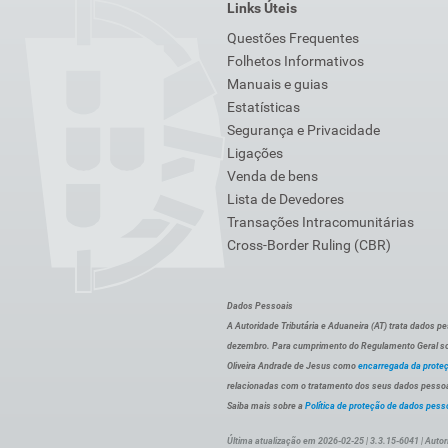
Links Úteis
Questões Frequentes
Folhetos Informativos
Manuais e guias
Estatísticas
Segurança e Privacidade
Ligações
Venda de bens
Lista de Devedores
Transações Intracomunitárias
Cross-Border Ruling (CBR)
Dados Pessoais
A Autoridade Tributária e Aduaneira (AT) trata dados p
dezembro. Para cumprimento do Regulamento Geral sob
Oliveira Andrade de Jesus como
encarregada da prote
relacionadas com o tratamento dos seus dados pessoai
Saiba mais sobre a
Política de proteção de dados pess
Última atualização em 2026-02-25 | 3.3.15-6041 | Autor