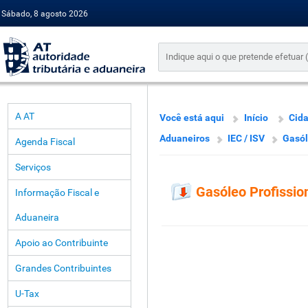
Sábado, 8 agosto 2026
A AT
Você está aqui
Início
Cid
Aduaneiros
IEC / ISV
Gasól
Agenda Fiscal
Serviços
Gasóleo Profissio
Informação Fiscal e
Aduaneira
Apoio ao Contribuinte
Grandes Contribuintes
U-Tax